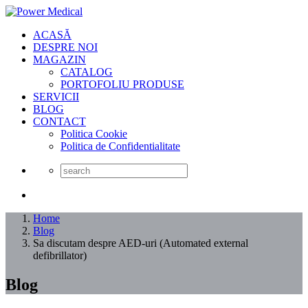
ACASĂ
DESPRE NOI
MAGAZIN
CATALOG
PORTOFOLIU PRODUSE
SERVICII
BLOG
CONTACT
Politica Cookie
Politica de Confidentialitate
Home
Blog
Sa discutam despre AED-uri (Automated external
defibrillator)
Blog