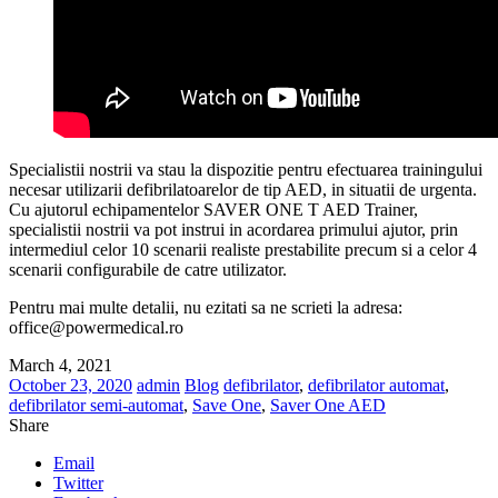
Specialistii nostrii va stau la dispozitie pentru efectuarea trainingului
necesar utilizarii defibrilatoarelor de tip AED, in situatii de urgenta.
Cu ajutorul echipamentelor SAVER ONE T AED Trainer,
specialistii nostrii va pot instrui in acordarea primului ajutor, prin
intermediul celor 10 scenarii realiste prestabilite precum si a celor 4
scenarii configurabile de catre utilizator.
Pentru mai multe detalii, nu ezitati sa ne scrieti la adresa:
office@powermedical.ro
March 4, 2021
October 23, 2020
admin
Blog
defibrilator
,
defibrilator automat
,
defibrilator semi-automat
,
Save One
,
Saver One AED
Share
Email
Twitter