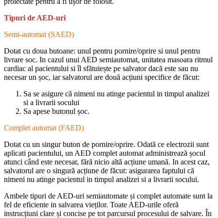
proiectate pentru a fi ușor de folosit.
Tipuri de AED-uri
Semi-automat (SAED)
Dotat cu doua butoane: unul pentru pornire/oprire si unul pentru
livrare soc. In cazul unui AED semiautomat, unitatea masoara ritmul
cardiac al pacientului si îl sfătuiește pe salvator dacă este sau nu
necesar un șoc, iar salvatorul are două acțiuni specifice de făcut:
Sa se asigure că nimeni nu atinge pacientul in timpul analizei
si a livrarii socului
Sa apese butonul șoc.
Complet automat (FAED)
Dotat cu un singur buton de pornire/oprire. Odată ce electrozii sunt
aplicati pacientului, un AED complet automat administrează șocul
atunci când este necesar, fără nicio altă acțiune umană. In acest caz,
salvatorul are o singură acțiune de făcut: asigurarea faptului că
nimeni nu atinge pacientul in timpul analizei si a livrarii socului.
Ambele tipuri de AED-uri semiautomate și complet automate sunt la
fel de eficiente in salvarea vieților. Toate AED-urile oferă
instrucțiuni clare și concise pe tot parcursul procesului de salvare. În