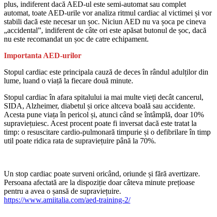
plus, indiferent dacă AED-ul este semi-automat sau complet
automat, toate AED-urile vor analiza ritmul cardiac al victimei și vor
stabili dacă este necesar un șoc. Niciun AED nu va șoca pe cineva
„accidental”, indiferent de câte ori este apăsat butonul de șoc, dacă
nu este recomandat un șoc de catre echipament.
Importanta AED-urilor
Stopul cardiac este principala cauză de deces în rândul adulților din
lume, luand o viață la fiecare două minute.
Stopul cardiac în afara spitalului ia mai multe vieți decât cancerul,
SIDA, Alzheimer, diabetul și orice altceva boală sau accidente.
Acesta pune viața în pericol și, atunci când se întâmplă, doar 10%
supraviețuiesc. Acest procent poate fi inversat dacă este tratat la
timp: o resuscitare cardio-pulmonară timpurie și o defibrilare în timp
util poate ridica rata de supraviețuire până la 70%.
Un stop cardiac poate surveni oricând, oriunde și fără avertizare.
Persoana afectată are la dispoziție doar câteva minute prețioase
pentru a avea o șansă de supraviețuire.
https://www.amiitalia.com/aed-training-2/