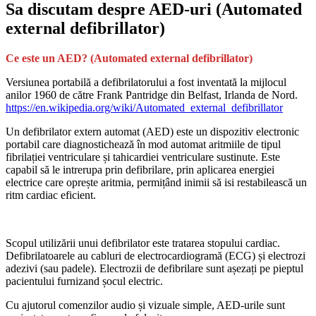
Sa discutam despre AED-uri (Automated
external defibrillator)
Ce este un AED? (Automated external defibrillator)
Versiunea portabilă a defibrilatorului a fost inventată la mijlocul
anilor 1960 de către Frank Pantridge din Belfast, Irlanda de Nord.
https://en.wikipedia.org/wiki/Automated_external_defibrillator
Un defibrilator extern automat (AED) este un dispozitiv electronic
portabil care diagnostichează în mod automat aritmiile de tipul
fibrilației ventriculare și tahicardiei ventriculare sustinute. Este
capabil să le intrerupa prin defibrilare, prin aplicarea energiei
electrice care oprește aritmia, permițând inimii să isi restabilească un
ritm cardiac eficient.
Scopul utilizării unui defibrilator este tratarea stopului cardiac.
Defibrilatoarele au cabluri de electrocardiogramă (ECG) și electrozi
adezivi (sau padele). Electrozii de defibrilare sunt așezați pe pieptul
pacientului furnizand șocul electric.
Cu ajutorul comenzilor audio și vizuale simple, AED-urile sunt